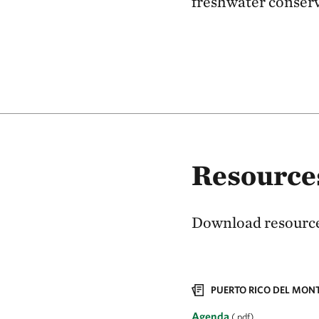
freshwater conserv
Resource
Download resources
PUERTO RICO DEL MO
Agenda
(.pdf)