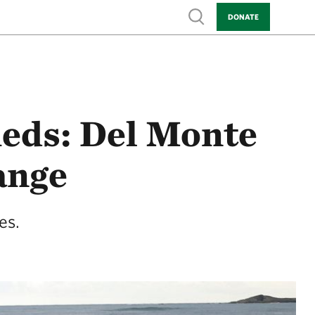
Show search
DONATE
heds: Del Monte
ange
es.