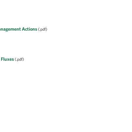
Management Actions
(.pdf)
t Fluxes
(.pdf)