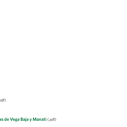
pdf)
ras de Vega Baja y Manati
(.pdf)