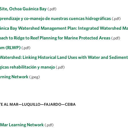
Site, Ochoa Guánica Bay
(.pdf)
prendizaje y co-manejo de nuestras cuencas hidrográficas
(.pdf)
uánica Bay Watershed Management Plan: Integrated Watershed 
ach to Ridge to Reef Planning for Marine Protected Areas
(.pdf)
ram (RLWP)
(.pdf)
Watershed: Linking Historical Land Uses with Water and Sedimen
icas rehabilitación y manejo
(.pdf)
earning Network
(.jpeg)
NTE AL MAR—LUQUILLO—FAJARDO—CEIBA
l Mar Learning Network
(.pdf)