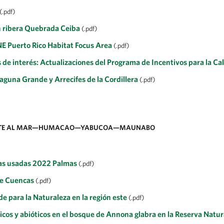
(.pdf)
n ribera Quebrada Ceiba
(.pdf)
 NE Puerto Rico Habitat Focus Area
(.pdf)
s de interés: Actualizaciones del Programa de Incentivos para la C
aguna Grande y Arrecifes de la Cordillera
(.pdf)
ONTE AL MAR—HUMACAO—YABUCOA—MAUNABO
uas usadas 2022 Palmas
(.pdf)
e Cuencas
(.pdf)
e para la Naturaleza en la región este
(.pdf)
ticos y abióticos en el bosque de Annona glabra en la Reserva Na