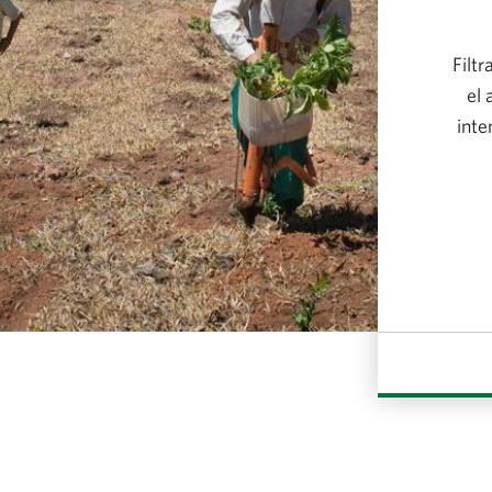
Filt
el 
inte