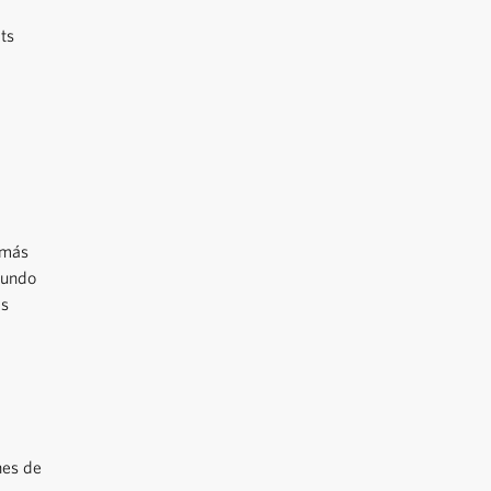
ts
—más
mundo
as
nes de