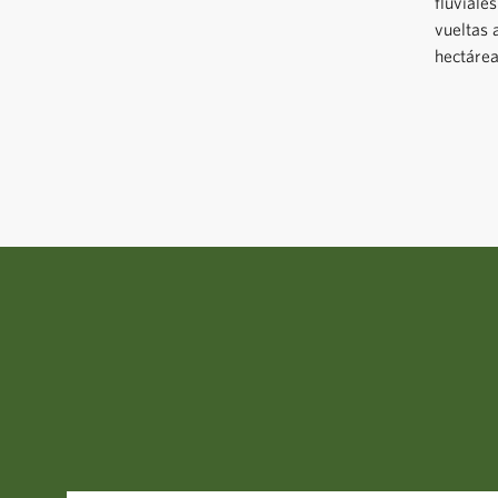
fluviale
vueltas 
hectárea