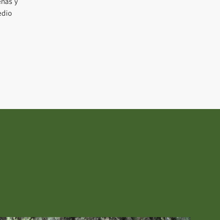
enas y
edio