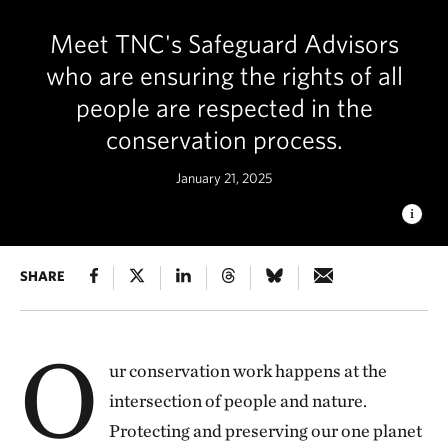
Meet TNC's Safeguard Advisors
who are ensuring the rights of all
people are respected in the
conservation process.
January 21, 2025
HORIZON OF REFLECTION
SHARE
For young and old, the ocean and
its coast inspires the imagination. Cagayan de Oro City,
Philippines. © Junryhle Adem/TNC Photo Contest 2021
O
ur conservation work happens at the
intersection of people and nature.
Protecting and preserving our one planet