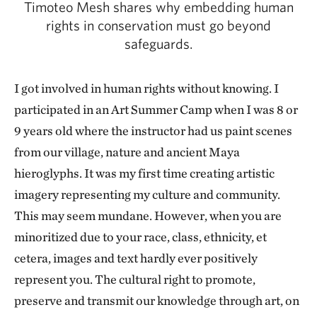
Timoteo Mesh shares why embedding human
national and regional organizations,
rights in conservation must go beyond
contributing to processes of political formation,
safeguards.
capacity building and skills development. These
initiatives aimed to guarantee the full and
I got involved in human rights without knowing. I
effective participation of these people in
participated in an Art Summer Camp when I was 8 or
decision-making spaces.
9 years old where the instructor had us paint scenes
When addressing the human rights of
from our village, nature and ancient Maya
Indigenous peoples and local communities, it is
hieroglyphs. It was my first time creating artistic
impossible to ignore historical conservation
imagery representing my culture and community.
practices that often prioritized the creation of
This may seem mundane. However, when you are
protected areas without respecting the rights of
minoritized due to your race, class, ethnicity, et
these populations. This approach resulted in
cetera, images and text hardly ever positively
social, economic and cultural exclusions, as well
represent you. The cultural right to promote,
as serious violations of the fundamental rights
preserve and transmit our knowledge through art, on