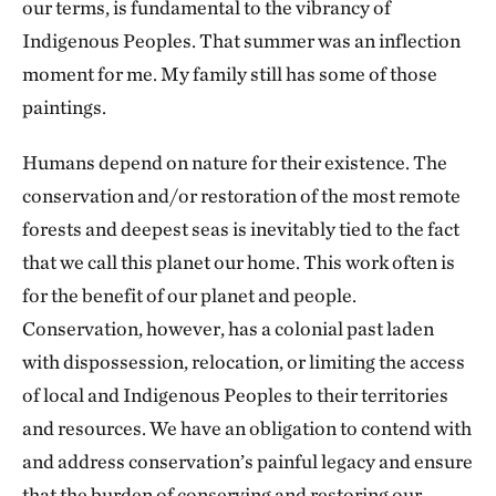
that guarantee the survival and dignity of these
our terms, is fundamental to the vibrancy of
communities.
Indigenous Peoples. That summer was an inflection
moment for me. My family still has some of those
Therefore, it is essential to adopt conservation
paintings.
based on respect for human rights. Safeguards
play a central role in this process, ensuring that
Humans depend on nature for their existence. The
each step—from the conception of a project to
conservation and/or restoration of the most remote
its execution and monitoring—respects the free,
forests and deepest seas is inevitably tied to the fact
prior and informed consent of impacted
that we call this planet our home. This work often is
communities.
for the benefit of our planet and people.
Conservation, however, has a colonial past laden
Since 2017, TNC has sought to implement
with dispossession, relocation, or limiting the access
significant changes to guide its actions based on
of local and Indigenous Peoples to their territories
human rights and safeguards. Among the
and resources. We have an obligation to contend with
milestones of this journey are tools such as the
and address conservation’s painful legacy and ensure
Guide for Integrating Gender in Projects and
that the burden of conserving and restoring our