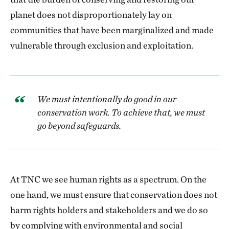
the Guide for Indigenous- and Community-Led
planet does not disproportionately lay on
Conservation. This commitment was
communities that have been marginalized and made
formalized with the approval of the Human
vulnerable through exclusion and exploitation.
Rights Responsibility Policy in 2022,
consolidating an institutional approach guided
by these principles.
We must intentionally do good in our
Integrating human rights into conservation is
conservation work. To achieve that, we must
not only an ethical issue, but also essential to
go beyond safeguards.
achieving socio-environmental balance,
benefiting both people and biodiversity.
At TNC we see human rights as a spectrum. On the
one hand, we must ensure that conservation does not
harm rights holders and stakeholders and we do so
by complying with environmental and social