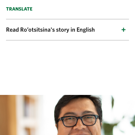
TRANSLATE
Read Ro’otsitsina's story in English
Before telling you about my first involvement
with work in human rights and safeguards, I
consider it essential to mention that this
trajectory was already in my roots. I am an
Indigenous woman from the Xavante People,
born in the Cerrado biome, in Mato Grosso,
within the Brazilian Legal Amazon. From an
early age, I experienced the complexities of
being part of a people whose existence is
intrinsically linked to the fight for fundamental
rights.