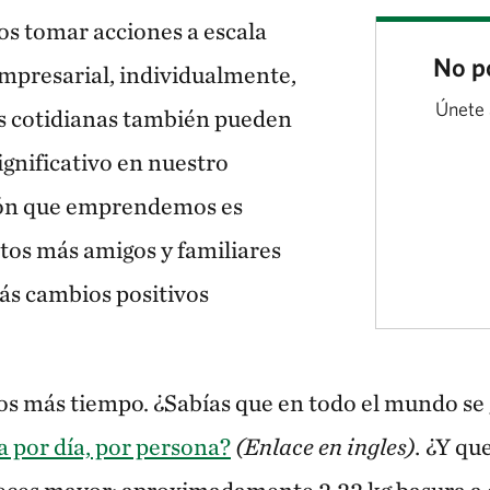
s tomar acciones a escala
No po
mpresarial, individualmente,
Únete 
s cotidianas también pueden
ignificativo en nuestro
ión que emprendemos es
tos más amigos y familiares
s cambios positivos
s más tiempo. ¿Sabías que en todo el mundo se
a por día, por persona?
(Enlace en ingles).
¿Y qu