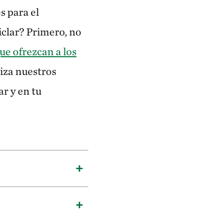
s para el
iclar? Primero, no
ue ofrezcan a los
iza nuestros
r y en tu
ios son opciones
 les ahorras el