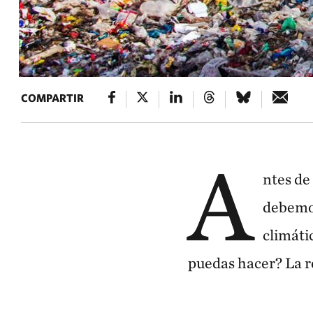
COMPARTIR
A
ntes de
debemos
climáti
puedas hacer? La r