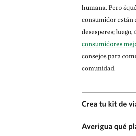
humana. Pero ¿qué 
consumidor están e
desesperes; luego,
consumidores mejor
consejos para come
comunidad.
Crea tu kit de vi
Las botellas de agua reu
Averigua qué pl
reutilizables muy popul