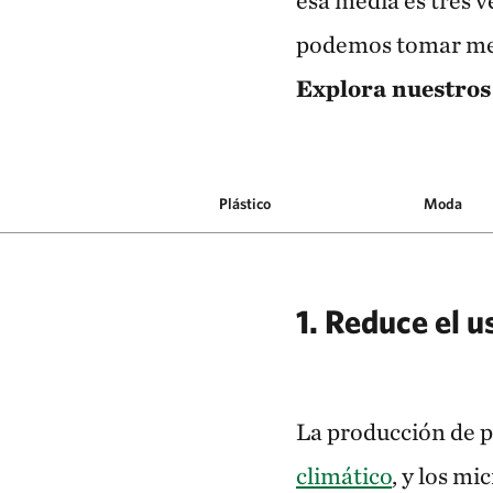
esa media es tres 
podemos tomar medi
Explora nuestros
Plástico
Moda
1. R
educe el u
La producción de pl
climático
, y los m