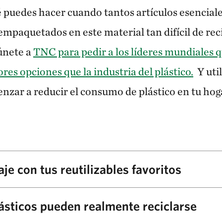
puedes hacer cuando tantos artículos esenciale
mpaquetados en este material tan difícil de rec
 únete a
TNC para pedir a los líderes mundiales q
es opciones que la industria del plástico.
Y util
nzar a reducir el consumo de plástico en tu hoga
aje con tus reutilizables favoritos
tilizables, los vasos, las bolsas, los sorbetes, y los utensil
ásticos pueden realmente reciclarse
ares. Algunas tiendas locales incluso ofrecen descuentos si