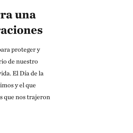
rra una
raciones
ara proteger y
rio de nuestro
da. El Día de la
imos y el que
s que nos trajeron