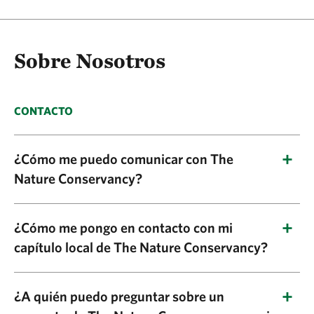
Sobre Nosotros
CONTACTO
¿Cómo me puedo comunicar con The
Nature Conservancy?
La dirección principal de The Nature
¿Cómo me pongo en contacto con mi
Conservancy es:
capítulo local de The Nature Conservancy?
Oficina Mundial
The Nature Conservancy tiene capítulos en los
¿A quién puedo preguntar sobre un
50 estados y oficinas en casi 30 países. Puedes
The Nature Conservancy