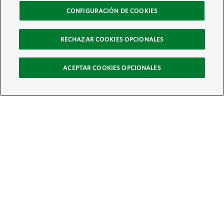
CONFIGURACIÓN DE COOKIES
RECHAZAR COOKIES OPCIONALES
ACEPTAR COOKIES OPCIONALES
Recibe nuestro boletín
Únete a nuestra red global de colaboradores y actúa por la naturaleza
Correo electrónico:
ÚNETE