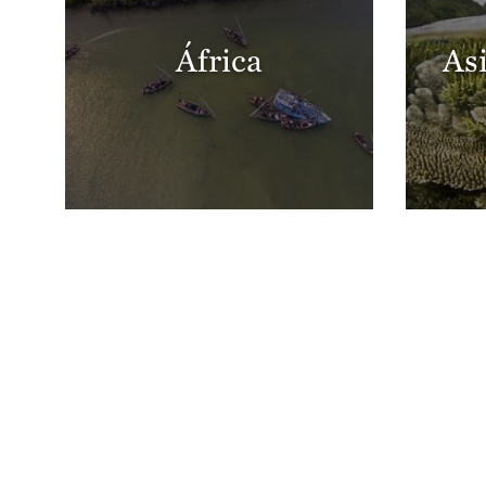
África
Asi