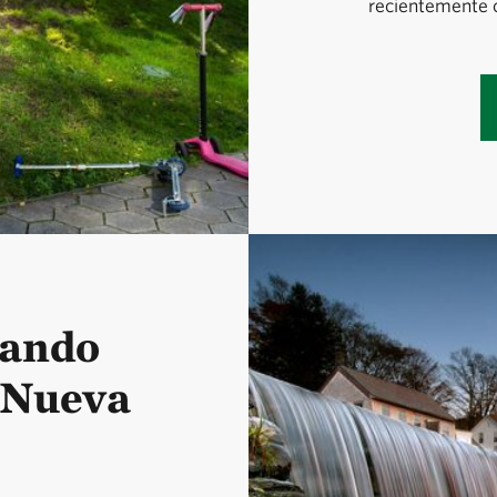
recientemente c
uando
n Nueva