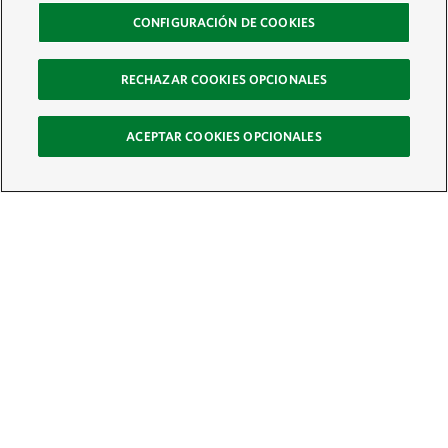
CONFIGURACIÓN DE COOKIES
RECHAZAR COOKIES OPCIONALES
ACEPTAR COOKIES OPCIONALES
Recibe nuestro boletín
Únete a nuestra red global de colaboradores y actúa por la naturaleza
Correo electrónico:
ÚNETE