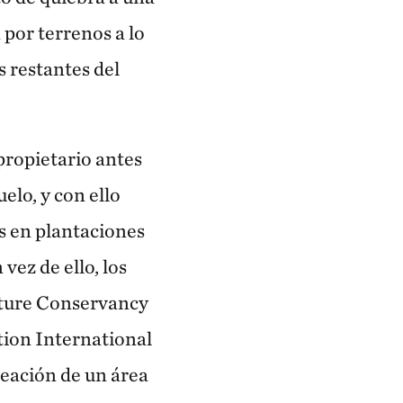
 por terrenos a lo
s restantes del
propietario antes
elo, y con ello
os en plantaciones
vez de ello, los
ature Conservancy
ion International
reación de un área