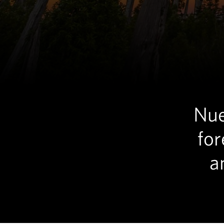
Nue
for
a