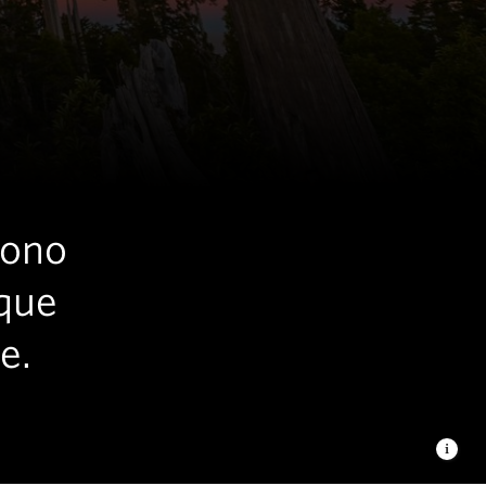
bono
sque
e.