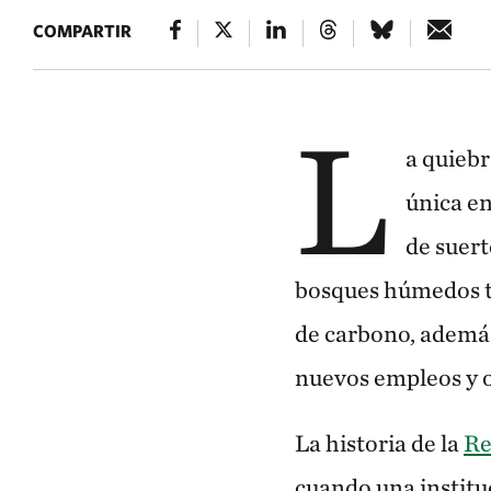
COMPARTIR
ÁRBOLES DE ALERCE AL ATARDECER
Los árboles de aler
L
a quieb
única en
de suert
bosques húmedos t
de carbono, además
nuevos empleos y 
La historia de la
Re
cuando una institu