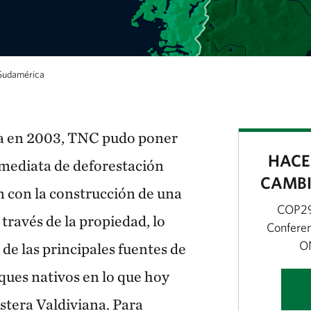
 Sudamérica
ndo los límites de Chile con Argentina y la ubi
ra en 2003, TNC pudo poner
HACE
nmediata de deforestación
CAMBI
n con la construcción de una
COP29:
 través de la propiedad, lo
Conferen
O
 de las principales fuentes de
ques nativos en lo que hoy
stera Valdiviana. Para