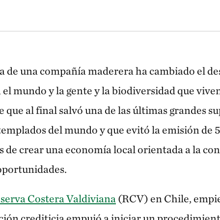
ce (Fitzroya cupressoides) se elevan hacia el cielo al atardecer en el Parq
ra de una compañía maderera ha cambiado el des
 el mundo y la gente y la biodiversidad que vive
e que al final salvó una de las últimas grandes su
emplados del mundo y que evitó la emisión de 
 de crear una economía local orientada a la con
oportunidades.
serva Costera Valdiviana
(RCV) en Chile, empi
ción crediticia empujó a iniciar un procedimien