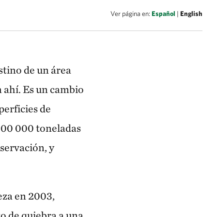
ue Nacional Alerce Costero, Los Ríos, Chile. © Nick Hall
Ver página en:
Español
|
English
tino de un área
n ahí. Es un cambio
perficies de
500 000 toneladas
servación, y
eza en 2003,
to de quiebra a una