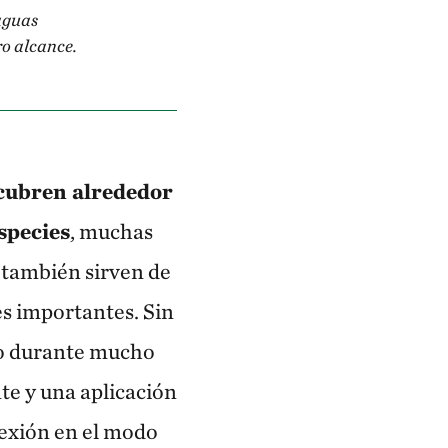
 aguas
ro alcance.
 cubren alrededor
species
, muchas
s también sirven de
es importantes. Sin
ido durante mucho
e y una aplicación
lexión en el modo