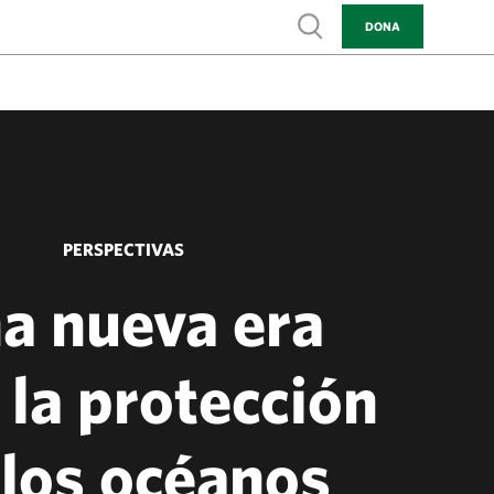
Show search
DONA
PERSPECTIVAS
a nueva era
 la protección
 los océanos