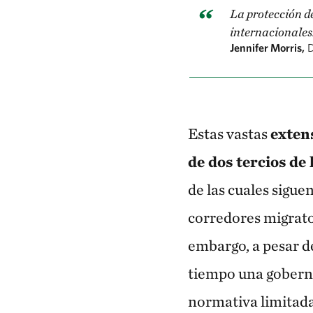
La protección d
internacionales.
Jennifer Morris,
D
Estas vastas
exten
de dos tercios de
de las cuales sigue
corredores migrator
embargo, a pesar d
tiempo una goberna
normativa limitada