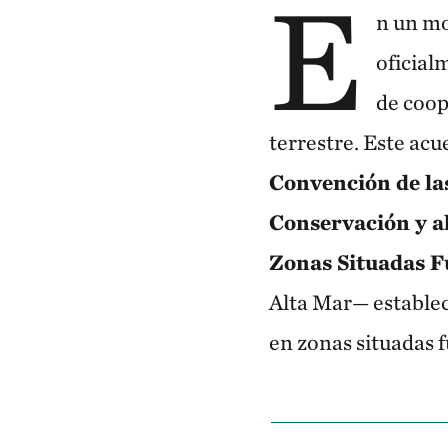
E
n un mo
oficial
de coop
terrestre. Este a
Convención de las
Conservación y al
Zonas Situadas F
Alta Mar— establec
en zonas situadas f