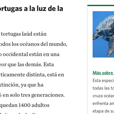
tugas a la luz de la
 tortugas laúd están
odos los océanos del mundo,
co occidental están en una
or que las demás. Esta
Más sobre 
ticamente distinta, está en
Esta especi
extinción, ya que ha
todas las t
 en solo tres generaciones.
cruza océa
enfrenta a
 quedan 1400 adultos
etapa de s