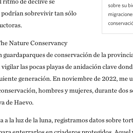
l ritmo de declive se
sobre su bi
podrían sobrevivir tan sólo
migracione
conservació
uctoras.
 The Nature Conservancy
 guardaparques de conservación de la provincia 
vigilar las pocas playas de anidación clave dond
guiente generación. En noviembre de 2022, me un
conservación, hombres y mujeres, durante dos 
ya de Haevo.
a a la luz de la luna, registramos datos sobre to
ara enterrarlos en criaderos protegidos. Aquel 