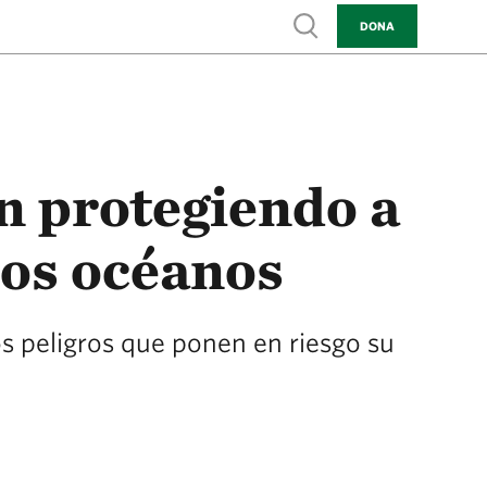
Show search
DONA
n protegiendo a
 los océanos
los peligros que ponen en riesgo su