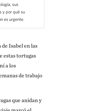
ología, sus
s y por qué su
n es urgente.
de Isabel en las
e estas tortugas
í a los
semanas de trabajo
rtugas que anidan y
viaje marcó el