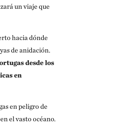
nzará un viaje que
erto hacia dónde
ayas de anidación.
tortugas desde los
ricas en
as en peligro de
en el vasto océano.