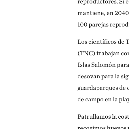
reproductores. Si e
mantiene, en 2040 
100 parejas reprod
Los científicos de
(TNC) trabajan con
Islas Salomón para 
desovan para la si
guardaparques de 
de campo en la pla
Patrullamos la cost
recogimos huevos p