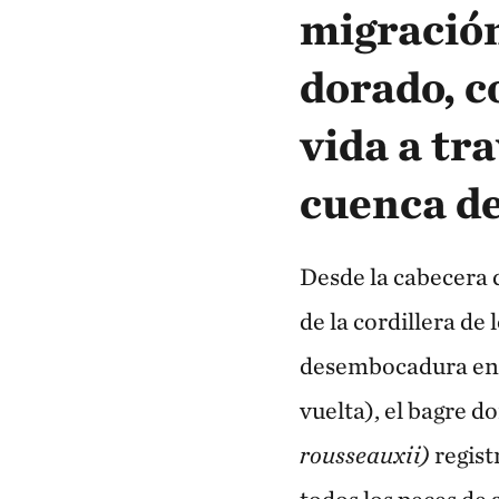
migración
dorado, c
vida a tra
cuenca d
Desde la cabecera d
de la cordillera de 
desembocadura en e
vuelta), el bagre d
rousseauxii)
regist