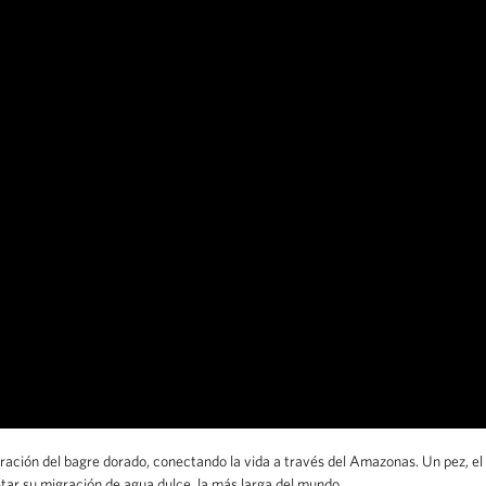
ración del bagre dorado, conectando la vida a través del Amazonas. Un pez, el b
ar su migración de agua dulce, la más larga del mundo.