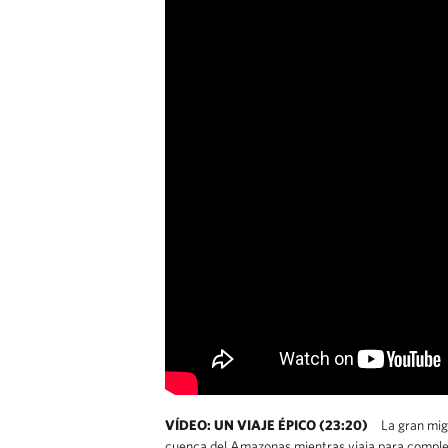
VÍDEO: UN VIAJE ÉPICO (23:20)
La gran mig
cuenca del Amazonas mientras viaja para complet