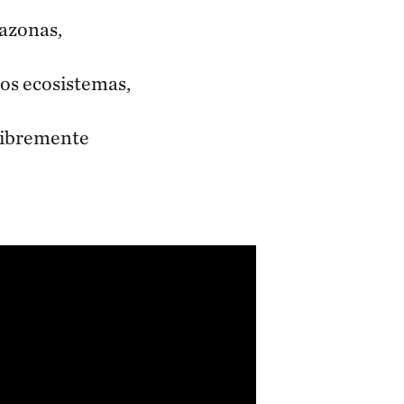
mazonas,
tos ecosistemas,
 libremente