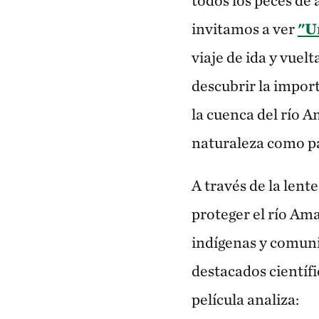
todos los peces de
invitamos a ver
"U
viaje de ida y vuel
descubrir la impor
la cuenca del río A
naturaleza como pa
A través de la lent
proteger el río Am
indígenas y comuni
destacados científ
película analiza: