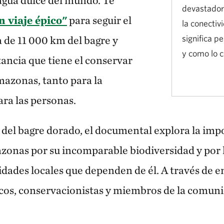
 agua dulce del mundo. Te
devastadora
n viaje épico"
para seguir el
la conectiv
significa p
ta de 11 000 km del bagre y
y como lo 
tancia que tiene el conservar
mazonas, tanto para la
ra las personas.
e del bagre dorado, el documental explora la imp
azonas por su incomparable biodiversidad y por 
dades locales que dependen de él. A través de e
icos, conservacionistas y miembros de la comunid