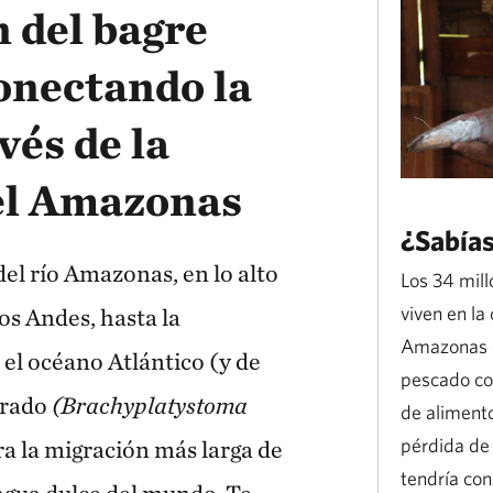
 del bagre
onectando la
vés de la
el Amazonas
¿Sabías
el río Amazonas, en lo alto
Los 34 mil
viven en la
los Andes, hasta la
Amazonas 
l océano Atlántico (y de
pescado co
orado
(Brachyplatystoma
de alimento
pérdida de 
ra la migración más larga de
tendría co