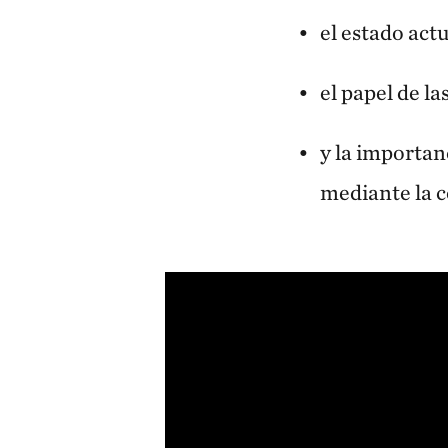
el estado act
el papel de l
y la importan
mediante la c