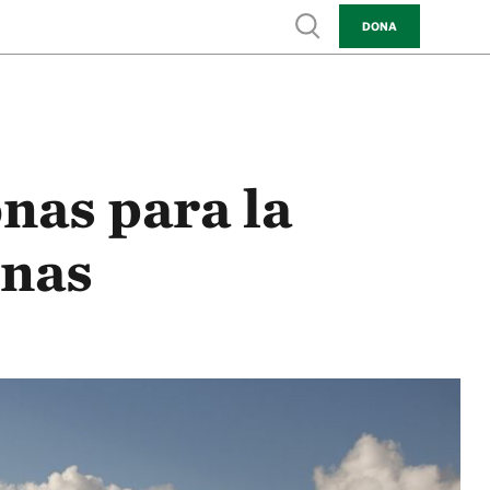
Show search
DONA
nas para la
onas