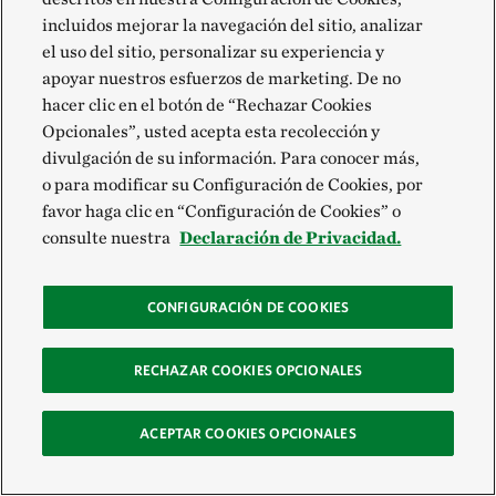
incluidos mejorar la navegación del sitio, analizar
el uso del sitio, personalizar su experiencia y
MOSTRAR
apoyar nuestros esfuerzos de marketing. De no
MÁS
hacer clic en el botón de “Rechazar Cookies
Opcionales”, usted acepta esta recolección y
divulgación de su información. Para conocer más,
o para modificar su Configuración de Cookies, por
Cerca del faro de Point Conception, Riege
señala
favor haga clic en “Configuración de Cookies” o
el área donde la organización tiene planeado
consulte nuestra
Declaración de Privacidad.
restaurar más de 300 acres de tierra que se
encuentran actualmente cubiertos con planta de
CONFIGURACIÓN DE COOKIES
hielo, una suculenta de Sudáfrica que bloquea las
especies nativas mediante la formación de tupidas
RECHAZAR COOKIES OPCIONALES
esteras en las dunas. Es un esfuerzo ambicioso —
quizás la mayor erradicación de la planta de hielo que
ACEPTAR COOKIES OPCIONALES
jamás se haya intentado— y posiblemente sea