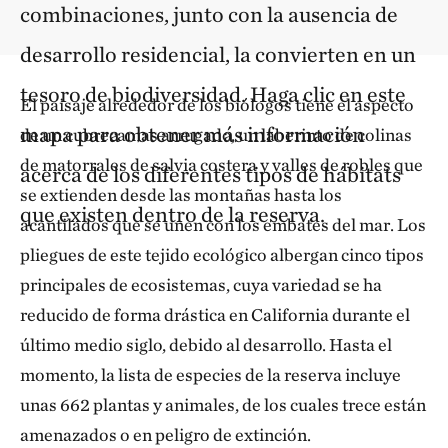
combinaciones, junto con la ausencia de
desarrollo residencial, la convierten en un
tesoro de biodiversidad. Haga clic en este
El paisaje alrededor de los biólogos tiene el aspecto
mapa para obtener más información
de un cubrecamas arrugado, un laberinto de colinas
de matorrales de salvia costera y valles de robles que
acerca de los diferentes tipos de hábitats
se extienden desde las montañas hasta los
que existen dentro de la reserva.
acantilados que se unen con los embates del mar. Los
pliegues de este tejido ecológico albergan cinco tipos
principales de ecosistemas, cuya variedad se ha
reducido de forma drástica en California durante el
último medio siglo, debido al desarrollo. Hasta el
momento, la lista de especies de la reserva incluye
unas 662 plantas y animales, de los cuales trece están
amenazados o en peligro de extinción.