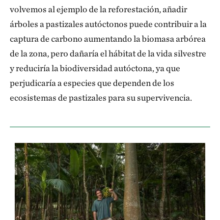
volvemos al ejemplo de la reforestación, añadir
Trabajar con las comunidades río arriba en los
árboles a pastizales autóctonos puede contribuir a la
páramos para salvaguardar estos hábitats críticos
captura de carbono aumentando la biomasa arbórea
significa honrar el primer principio de las soluciones
de la zona, pero dañaría el hábitat de la vida silvestre
climáticas naturales: garantizar que las NCS sean el
y reduciría la biodiversidad autóctona, ya que
resultado de la administración humana de los
perjudicaría a especies que dependen de los
ecosistemas de una forma que preserve su estado
ecosistemas de pastizales para su supervivencia.
natural.