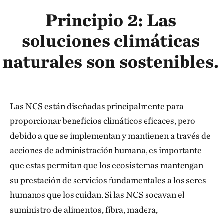
otras ciudades que dependen del suministro de agua
Principio 2: Las
proveniente de los ecosistemas de páramo. Estos
soluciones climáticas
fondos reúnen a comunidades, agricultores,
gobiernos, al sector empresarial y a otras partes
naturales son sostenibles.
interesadas con el fin de ampliar la conservación y
garantizar la seguridad del agua, la protección de la
biodiversidad, la resiliencia al cambio climático y el
Las NCS están diseñadas principalmente para
desarrollo económico para todos. Dado que los
proporcionar beneficios climáticos eficaces, pero
páramos se enfrentan a una continua degradación
debido a que se implementan y mantienen a través de
debido al cambio de uso del suelo y otras
acciones de administración humana, es importante
perturbaciones, la protección y la gestión sostenible
que estas permitan que los ecosistemas mantengan
de estos ecosistemas resultan vitales.
su prestación de servicios fundamentales a los seres
humanos que los cuidan. Si las NCS socavan el
El páramo, un poderoso aliado climático
suministro de alimentos, fibra, madera,
El agua, la biodiversidad, la resiliencia y el bienestar