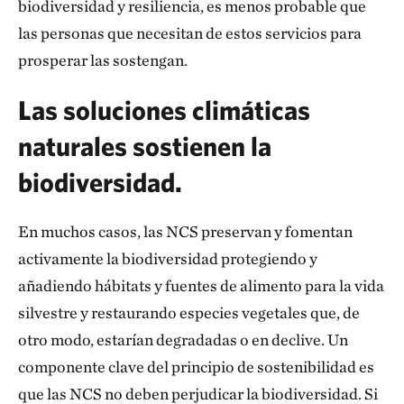
biodiversidad y resiliencia, es menos probable que
humano son solo el principio de los superpoderes de
las personas que necesitan de estos servicios para
los páramos. Los ecosistemas de páramo también
prosperar las sostengan.
presentan un enorme potencial de mitigación
Las soluciones climáticas
climática, ya que su vegetación única y sus suelos
ricos en turba almacenan y secuestran carbono, que
naturales sostienen la
queda atrapado en los suelos durante milenios.
biodiversidad.
Hasta ahora, se carecía de información firme sobre la
protección y restauración de los páramos como
En muchos casos, las NCS preservan y fomentan
solución climática natural. TNC Colombia está
activamente la biodiversidad protegiendo y
desarrollando investigaciones y herramientas que
añadiendo hábitats y fuentes de alimento para la vida
los responsables de la toma de decisiones pueden
silvestre y restaurando especies vegetales que, de
utilizar para incorporar el potencial de mitigación
otro modo, estarían degradadas o en declive. Un
climática de los páramos en los compromisos y
componente clave del principio de sostenibilidad es
planes climáticos de Colombia.
que las NCS no deben perjudicar la biodiversidad. Si