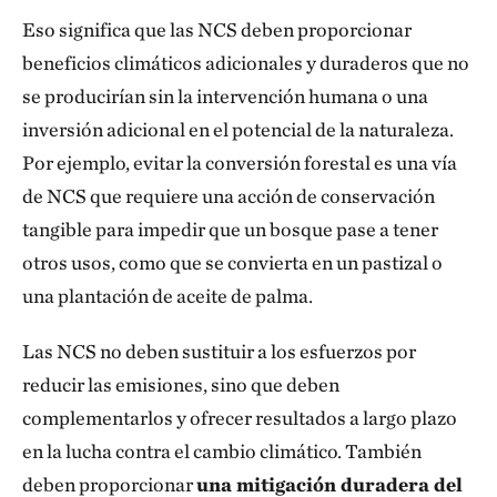
Eso significa que las NCS deben proporcionar
prueba una iniciativa de mercado de carbono azul
beneficios climáticos adicionales y duraderos que no
que permitirá a las comunidades beneficiarse de la
se producirían sin la intervención humana o una
conservación y restauración de los manglares y
inversión adicional en el potencial de la naturaleza.
liderará el camino de la mitigación climática del
Por ejemplo, evitar la conversión forestal es una vía
carbono azul en Papúa Nueva Guinea.
de NCS que requiere una acción de conservación
¿Por qué son tan importantes los manglares en
tangible para impedir que un bosque pase a tener
Papúa Nueva Guinea?
otros usos, como que se convierta en un pastizal o
una plantación de aceite de palma.
Papúa Nueva Guinea alberga el 75 % de los
manglares del Pacífico y es el segundo país, después
Las NCS no deben sustituir a los esfuerzos por
de Indonesia, en diversidad de manglares. Estos
reducir las emisiones, sino que deben
sistemas de “
carbono azul
”
.
ayudan a mitigar el
complementarlos y ofrecer resultados a largo plazo
cambio climático, dado que capturan el dióxido de
en la lucha contra el cambio climático. También
carbono y otras emisiones de gases de efecto
deben proporcionar
una mitigación duradera del