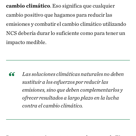
invernadero de la atmósfera y los almacenan en sus
cambio climático
. Eso significa que cualquier
suelos marinos durante milenios. Los manglares
cambio positivo que hagamos para reducir las
posibilitan el empleo en la pesca y la seguridad
emisiones y combatir el cambio climático utilizando
alimentaria, y contribuyen al florecimiento de la
NCS debería durar lo suficiente como para tener un
biodiversidad, ya que funcionan como hábitat de
impacto medible.
especies y aves acuáticas. Los manglares también
contribuyen a la resiliencia costera de las personas y
la infraestructura, filtran los contaminantes del agua
Las soluciones climáticas naturales no deben
que llegan al océano desde los ríos e impiden que el
sustituir a los esfuerzos por reducir las
agua de mar penetre en las fuentes de agua dulce.
emisiones, sino que deben complementarlos y
ofrecer resultados a largo plazo en la lucha
contra el cambio climático.