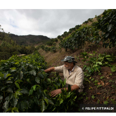
niebla de la zona, la almacena en suelos turbosos y la
distribuye lentamente. Este proceso protege de las
inundaciones a las comunidades e infraestructuras
situadas aguas abajo y garantiza el suministro de
agua potable a millones de personas en ciudades
como Bogotá y Quito durante la sequía.
Estrategias innovadoras, tales como los
Fondos
Latinoamericanos para el Agua
, permiten a los
usuarios del agua compensar a las comunidades río
arriba responsables de la protección de estos
ecosistemas esenciales para las turberas. Hasta la
fecha, TNC Colombia y sus socios han ayudado a
salvaguardar las fuentes de agua de casi 16 millones
© FELIPE FITTIPALDI
de personas con fondos para el agua en Bogotá y