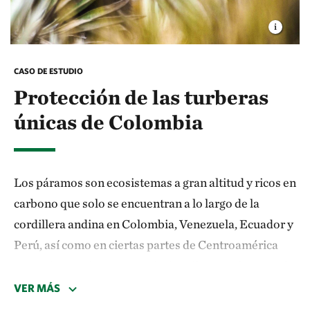
CASO DE ESTUDIO
Protección de las turberas
únicas de Colombia
Los páramos son ecosistemas a gran altitud y ricos en
carbono que solo se encuentran a lo largo de la
cordillera andina en Colombia, Venezuela, Ecuador y
Perú, así como en ciertas partes de Centroamérica
Estas tierras altas neotropicales albergan docenas de
especies de
Espeletia
o frailejón, una planta que capta
VER MÁS
grandes cantidades de agua de la abundante bruma y