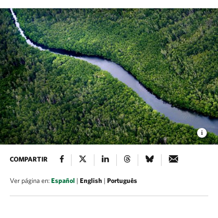
COMPARTIR
Ver página en:
Español
|
English
|
Português