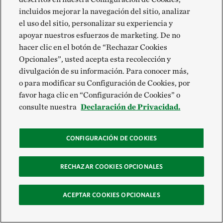
incluidos mejorar la navegación del sitio, analizar
el uso del sitio, personalizar su experiencia y
apoyar nuestros esfuerzos de marketing. De no
hacer clic en el botón de “Rechazar Cookies
Opcionales”, usted acepta esta recolección y
divulgación de su información. Para conocer más,
o para modificar su Configuración de Cookies, por
Mantente conectado con la
favor haga clic en “Configuración de Cookies” o
consulte nuestra
Declaración de Privacidad.
naturaleza
Suscríbete a ConservAcción, nuestro boletín
CONFIGURACIÓN DE COOKIES
mensual en español.
RECHAZAR COOKIES OPCIONALES
Tu dirección de correo electrónico
ACEPTAR COOKIES OPCIONALES