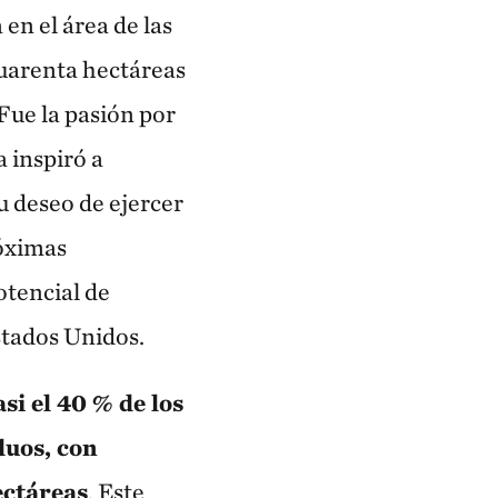
en el área de las
cuarenta hectáreas
Fue la pasión por
a inspiró a
u deseo de ejercer
róximas
otencial de
stados Unidos.
asi el 40 % de los
duos, con
ectáreas
. Este