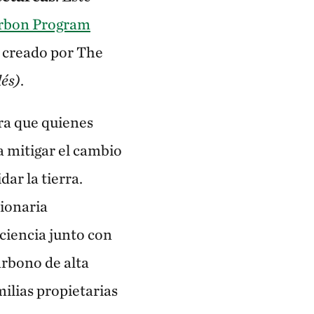
arbon Program
r creado por The
lés)
.
ra que quienes
 mitigar el cambio
ar la tierra.
cionaria
ciencia junto con
rbono de alta
milias propietarias