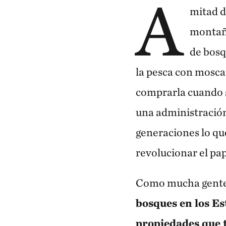
A
mitad d
montaña
de bosq
la pesca con mosca l
comprarla cuando s
una administración 
generaciones lo que
revolucionar el pap
Como mucha gente,
bosques en los Es
propiedades que 