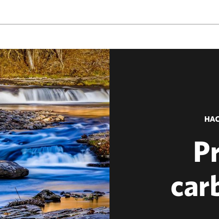
HAC
P
car