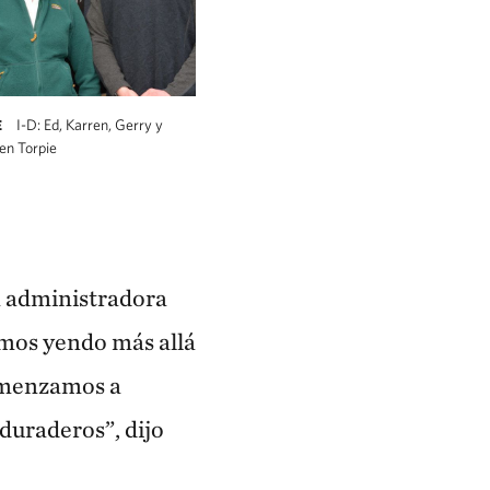
I-D: Ed, Karren, Gerry y
E
en Torpie
na administradora
mos yendo más allá
comenzamos a
duraderos”, dijo