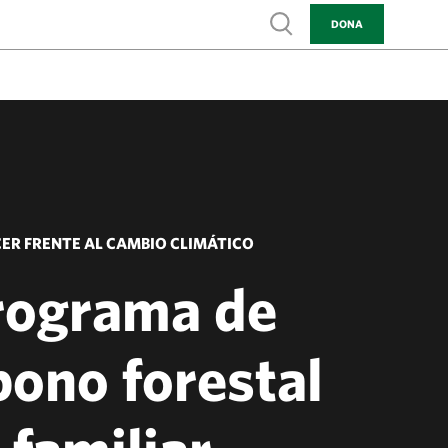
Show search
DONA
ER FRENTE AL CAMBIO CLIMÁTICO
rograma de
bono forestal
familiar