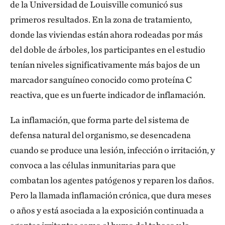
realidad dentro de 10 o 15 años. Es asombroso.
de la Universidad de Louisville comunicó sus
primeros resultados. En la zona de tratamiento,
¿Qué significa Green Heart para los habitantes
donde las viviendas están ahora rodeadas por más
del sur de Louisville?
del doble de árboles, los participantes en el estudio
tenían niveles significativamente más bajos de un
He observado más cohesión social y comunitaria. Si
marcador sanguíneo conocido como proteína C
pasas con el coche, verás carteles de Green Heart en
reactiva, que es un fuerte indicador de inflamación.
el jardín, cintas verdes atadas a los árboles y cosas
por el estilo. La gente está orgullosa de estos árboles
La inflamación, que forma parte del sistema de
y de formar parte de algo innovador. El énfasis sigue
defensa natural del organismo, se desencadena
estando en su comunidad, sus familias, pero también:
cuando se produce una lesión, infección o irritación, y
"¡Vaya, esto es más grande que nosotros!". Podemos
convoca a las células inmunitarias para que
empezar a ser un modelo para otras comunidades del
combatan los agentes patógenos y reparen los daños.
país, y del mundo, en el avance del enfoque científico
Pero la llamada inflamación crónica, que dura meses
de las soluciones positivas para la naturaleza en las
o años y está asociada a la exposición continuada a
ciudades. Eso está muy bien.