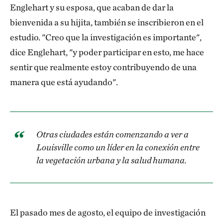
Englehart y su esposa, que acaban de dar la
Nos sorprendió muchísimo. En primer lugar, me
bienvenida a su hijita, también se inscribieron en el
sentí increíblemente orgulloso de que la estrategia de
estudio. "Creo que la investigación es importante",
investigación resistiera todos los factores que
dice Englehart, "y poder participar en esto, me hace
podrían haberla desviado de su curso. TNC no suele
sentir que realmente estoy contribuyendo de una
estar acostumbrado a trabajar con investigadores de
manera que está ayudando".
la salud: todos hablamos idiomas distintos. No fue
fácil cocrear una estrategia de investigación
interdependiente que realmente funcionara.
Otras ciudades están comenzando a ver a
Louisville como un líder en la conexión entre
Eso es fundamental. Y luego, el hecho de que los
la vegetación urbana y la salud humana.
resultados iniciales mostraran una influencia
estadísticamente tan significativa en la salud fue
como: "¡Dios mío, santo cielo!". Quizá habíamos
soñado que algo parecido a esos hallazgos podría ser
El pasado mes de agosto, el equipo de investigación