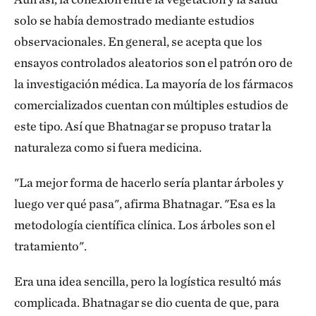
se podía hacer era plantar árboles.
solo se había demostrado mediante estudios
observacionales. En general, se acepta que los
¿Qué relación existe entre la contaminación del
ensayos controlados aleatorios son el patrón oro de
aire y las enfermedades cardiovasculares?
la investigación médica. La mayoría de los fármacos
Que la contaminación del aire puede aumentar
comercializados cuentan con múltiples estudios de
directamente el riesgo de cardiopatías y
este tipo. Así que Bhatnagar se propuso tratar la
desencadenar infartos y apoplejías está muy bien
naturaleza como si fuera medicina.
establecido, por varios centenares de estudios.
"La mejor forma de hacerlo sería plantar árboles y
Cuando las partículas finas y ultrafinas entran en los
luego ver qué pasa", afirma Bhatnagar. "Esa es la
pulmones, desencadenan una respuesta
metodología científica clínica. Los árboles son el
inflamatoria. Creemos que estos bajos niveles de
tratamiento".
inflamación crónica contribuyen a la mayoría de las
enfermedades crónicas no transmisibles, como
Era una idea sencilla, pero la logística resultó más
cardiopatías, cáncer, asma, etc. En las enfermedades
complicada. Bhatnagar se dio cuenta de que, para
cardiovasculares, los niveles bajos de inflamación en