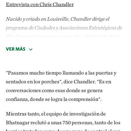
Entrevista con Chris Chandler
Nacido y criado en Louisville, Chandler dirige el
programa de Ciudades y Asociaciones Estratégicas de
The Nature Conservancy, y ayudó a dirigir el trabajo
de TNC en este estudio.
VER MÁS
Plantar árboles parece sencillo, pero la logística
en este caso era bastante compleja. ¿Puede
"Pasamos mucho tiempo llamando a las puertas y
explicarlo?
sentados en los porches", dice Chandler. "Es en
conversaciones como esas donde se genera
El financiamiento de los Institutos Nacionales de
confianza, donde se logra la comprensión".
Salud tiene un ciclo de cinco años. Nos dieron un año
más debido a la pandemia, así que tuvimos seis años
Mientras tanto, el equipo de investigación de
para mostrar una diferencia. No podíamos darnos el
Bhatnagar reclutó a unas 750 personas, tanto de los
lujo de plantar árboles y sentarnos 10 o 15 años,