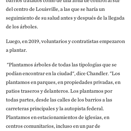
barrios tratados como de una zona de control al sur
dejarlos crecer y ver qué pasaba. Tuvimos que actuar
del centro de Louisville, a las que se haría un
con rapidez. Los árboles más grandes que plantamos
seguimiento de su salud antes y después de la llegada
medían más de 9 metros de altura y cada árbol tenía
de los árboles.
un peso total de unos 900 kilogramos.
Luego, en 2019, voluntarios y contratistas empezaron
Cuando pensamos en árboles urbanos,
a plantar.
generalmente pensamos en sicomoros, arces,
robles y olmos. ¿Por qué plantaron sobre todo
"Plantamos árboles de todas las tipologías que se
árboles de hoja perenne?
podían encontrar en la ciudad", dice Chandler. "Los
plantamos en parques, en propiedades privadas, en
Los árboles son un mecanismo para mejorar
patios traseros y delanteros. Los plantamos por
determinados contaminantes del aire,
todas partes, desde las calles de los barrios a las
concretamente los compuestos orgánicos volátiles y
carreteras principales y la autopista federal.
las partículas ultrafinas, PM 2,5 y más finas. Es lo que
Plantamos en estacionamientos de iglesias, en
sale de los tubos de escape. Los árboles lo absorben
centros comunitarios, incluso en un par de
en sus poros, o simplemente puede adherirse a las