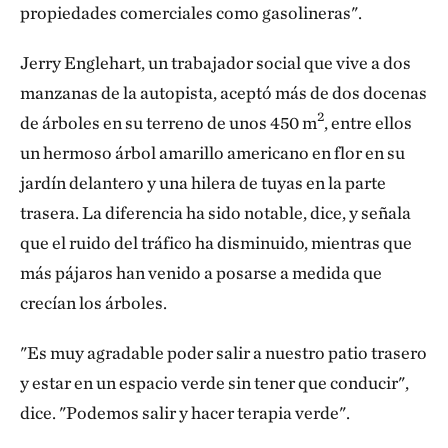
propiedades comerciales como gasolineras".
hojas o a las agujas de los árboles. Eso significa que
los árboles que tienen superficies más rugosas o
Jerry Englehart, un trabajador social que vive a dos
pegajosas captan más contaminación del aire. Los
manzanas de la autopista, aceptó más de dos docenas
árboles también dispersan la contaminación del aire,
2
de árboles en su terreno de unos 450 m
, entre ellos
así que si los plantas juntos en una configuración
un hermoso árbol amarillo americano en flor en su
apretada, la contaminación del aire se altera y es
jardín delantero y una hilera de tuyas en la parte
empujada hacia la atmósfera, en lugar de asentarse
trasera. La diferencia ha sido notable, dice, y señala
en las casas vecinas. Las coníferas de hoja perenne
que el ruido del tráfico ha disminuido, mientras que
son mejores en todo esto. Tienen más biomasa, una
más pájaros han venido a posarse a medida que
superficie de 360 grados en sus agujas y eficacia en
crecían los árboles.
las cuatro estaciones.
"Es muy agradable poder salir a nuestro patio trasero
Sin duda ha sido un cambio drástico en el nivel
y estar en un espacio verde sin tener que conducir",
de vegetación, pero ¿le sorprendió el impacto
dice. "Podemos salir y hacer terapia verde".
que parece haber tenido en la salud de la gente?