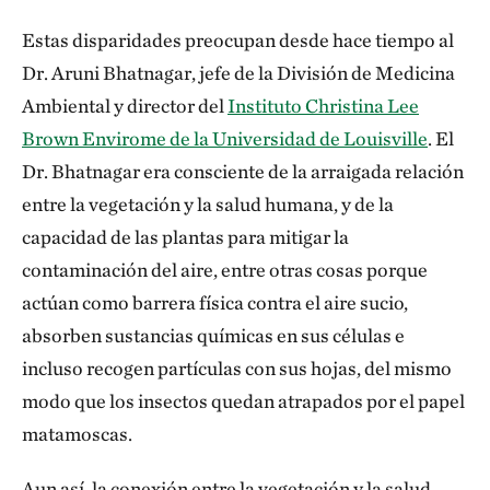
naturaleza como una medicina en potencia?
Estas disparidades preocupan desde hace tiempo al
Dr. Aruni Bhatnagar, jefe de la División de Medicina
Empecé a investigar las enfermedades
Ambiental y director del
Instituto Christina Lee
cardiovasculares y poco a poco me di cuenta de que si
Brown Envirome de la Universidad de Louisville
. El
queríamos avanzar significativamente en la
Dr. Bhatnagar era consciente de la arraigada relación
comprensión y prevención de las cardiopatías,
entre la vegetación y la salud humana, y de la
teníamos que mirar más allá del corazón, en un
capacidad de las plantas para mitigar la
contexto más amplio. En aquella época, había
contaminación del aire, entre otras cosas porque
muchos trabajos que demostraban que fumar es
actúan como barrera física contra el aire sucio,
malo para el corazón, que el colesterol es malo y que
absorben sustancias químicas en sus células e
el estrés es malo, etcétera. Pero cada vez hay más
incluso recogen partículas con sus hojas, del mismo
pruebas de que la contaminación del aire también
modo que los insectos quedan atrapados por el papel
podría provocar enfermedades cardiacas. Entonces
matamoscas.
surgió la pregunta: ¿qué podemos hacer al respecto
como individuos? Pensé, bueno, quizás una cosa que
Aun así, la conexión entre la vegetación y la salud