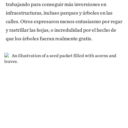
trabajando para conseguir más inversiones en
mediciones de los efectos funcionales, como la
infraestructuras, incluso parques y árboles en las
rigidez de las arterias, los niveles de ansiedad y
calles. Otros expresaron menos entusiasmo por regar
depresión, las respuestas inmunitarias. Y cuando se
y rastrillar las hojas, o incredulidad por el hecho de
hace un ensayo farmacológico, se hace un ensayo en
que los árboles fueran realmente gratis.
un solo centro, pero luego, para obtener pruebas
confirmatorias, hay que hacer un ensayo
multicéntrico. Así que tenemos que hacerlo en
muchas ciudades diferentes.