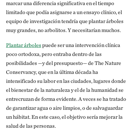
marcar una diferencia significativa en el tiempo
los vasos sanguíneos forman placas que a veces se
limitado que podía asignarse a un ensayo clínico, el
rompen y dan lugar a infartos y apoplejías. Cada vez
equipo de investigación tendría que plantar árboles
que se produce un pico de contaminación del aire,
muy grandes, no arbolitos. Y necesitarían muchos.
seis horas después se produce un pico de infartos.
Plantar árboles
puede ser una intervención clínica
¿Había precedentes de la idea de que los
poco ortodoxa, pero entraba dentro de las
árboles podían ayudar a mitigar parte de esa
posibilidades —y del presupuesto— de The Nature
contaminación?
Conservancy, que en la última década ha
intensificado su labor en las ciudades, lugares donde
Se habían realizado estudios sobre personas que
el bienestar de la naturaleza y el de la humanidad se
vivían en zonas verdes y se había comprobado que
entrecruzan de forma evidente. A veces se ha tratado
gozaban de mejor salud y vivían más tiempo. Se
de garantizar agua o aire limpios, o de salvaguardar
observó un descenso de la mortalidad de entre el 10%
un hábitat. En este caso, el objetivo sería mejorar la
y el 12% [a lo largo de los estudios]. Eso nos dio una
salud de las personas.
base para calcular cuánto verde haría falta aquí, y