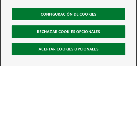
CONFIGURACIÓN DE COOKIES
RECHAZAR COOKIES OPCIONALES
ACEPTAR COOKIES OPCIONALES
Recibe nuestro boletín
Únete a nuestra red global de colaboradores y actúa por la naturaleza
Correo electrónico: