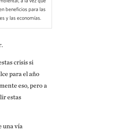
ambiental, a la vez que
n beneficios para las
s y las economías.
r.
tas crisis si
lce para el año
mente eso, pero a
ir estas
e una vía