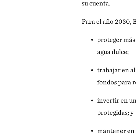
su cuenta.
Para el año 2030,
proteger más 
agua dulce;
trabajar en a
fondos para r
invertir en un
protegidas; y
mantener en a