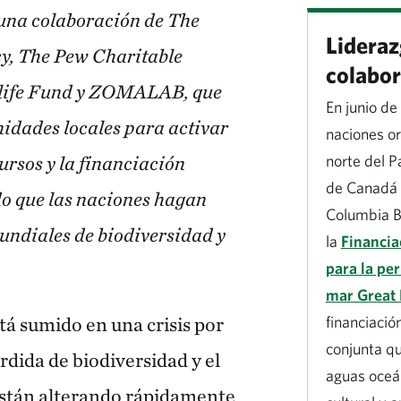
una colaboración de The
Lideraz
y, The Pew Charitable
colabor
dlife Fund y ZOMALAB, que
En junio de
idades locales para activar
naciones or
cursos y la financiación
norte del P
de Canadá 
o que las naciones hagan
Columbia B
 mundiales de biodiversidad y
la
Financia
para la pe
mar Great 
tá sumido en una crisis por
financiació
conjunta qu
érdida de biodiversidad y el
aguas oceá
están alterando rápidamente