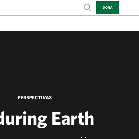
Show search
DONA
PERSPECTIVAS
during Earth