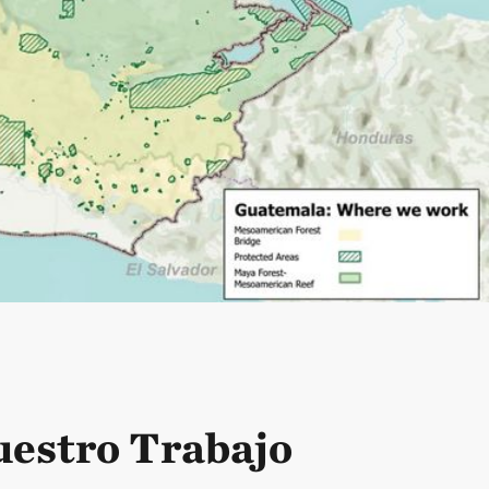
ctores estratégicos con el
lataformas de colaboración
sistémicas en favor de la
aleza basada en ciencia y
al y económica.
estro Trabajo