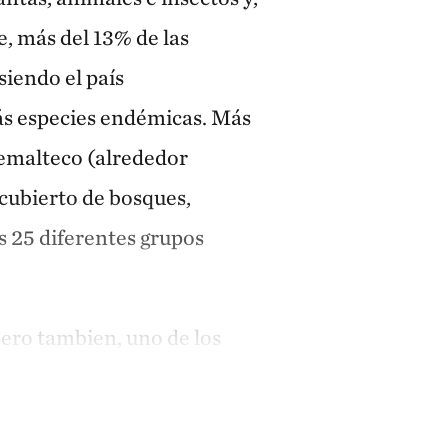
, más del 13% de las
siendo el país
s especies endémicas. Más
temalteco (alrededor
cubierto de bosques,
 25 diferentes grupos
ero tambien, uno de los
o ante los efectos
tico, factor que se ve