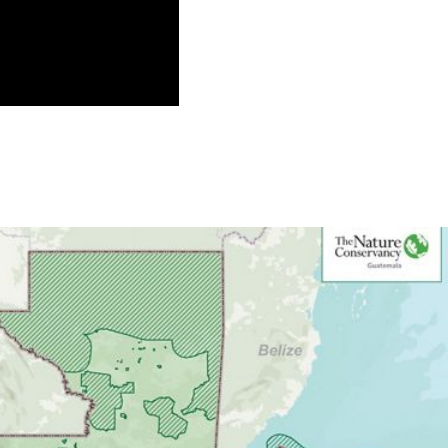
.
tal de Guatemala hace
esidad de un cambio
ión y forma de interacción
eca con su patrimonio
 cambio debe ir acompañado
tivas, información con base
nclusiva y mecanismos
 que promuevan la
leza y el bienestar