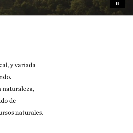
cal, y variada
undo.
a naturaleza,
ado de
ursos naturales.