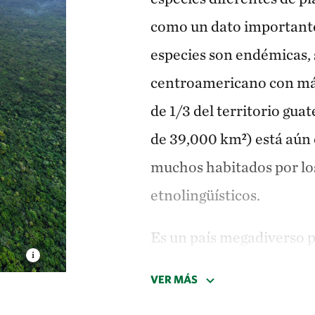
como un dato importante
especies son endémicas, 
centroamericano con má
de 1/3 del territorio gua
de 39,000 km²) está aún 
muchos habitados por los
etnolingüísticos.
Es un país megadiverso p
más vulnerables del mund
VER MÁS
adversos del cambio climá