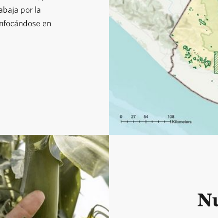
abaja por la
TNC convoca a diversos a
enfocándose en
objetivo de establecer p
para impulsar soluciones 
conservación de la natur
en la sostenibilidad soci
Nu