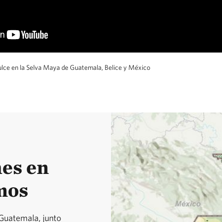
siendo sobreexplotados
La realidad socioambien
evidente la urgente nec
profundo en la valorizac
ulce en la Selva Maya de Guatemala, Belice y México
de la sociedad guatemalt
natural y cultural. Este
de leyes y políticas efec
científica, gobernanza i
nes en
financieros innovadores
mos
conservación de la natura
humano.
Guatemala, junto