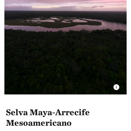
clave para proveer servicios ambientales esenciales
para el bienestar humano y el mantenimiento de las
actividades económicas de la región. La
megadiversidad del país también incluye a su gente y
su maravilloso patrimonio cultural. En esta área en
particular habitan 22 grupos étnicos de origen maya,
entre los cuales sobresalen las etnias: K'iche',
Q'eqchi', Kaqchikel y Mam. Cada una de ellos aporta
a la diversidad con diferentes manifestaciones
artísticas, religiosas, culinarias, lingüísticas y de
gestión territorial. Estas comunidades tienen raíces
fuertes en su territorio, incluyendo ejemplos de
gestión comunitaria de los bosques y protección de
Selva Maya-Arrecife
fuentes de agua, así como los valores culturales
Mesoamericano
asociados a los mismos. La presencia y arraigo de