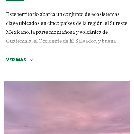
Este territorio abarca un conjunto de ecosistemas
clave ubicados en cinco países de la región, el Sureste
Mexicano, la parte montañosa y volcánica de
Guatemala, el Occidente de El Salvador, y buena
parte de Honduras y Nicaragua. Básicamente
contiene bosques de pino-encino y los bosques secos
VER MÁS
de Mesoamérica; juega un papel importante en los
procesos evolutivos al conectar los bosques
sudamericanos con los norteamericanos.
Este puente forestal es hogar temporal de un gran
número de especies migratorias, factor que
incrementa su relevancia para la conservación y la
conectividad de la diversidad biológica. Además, es