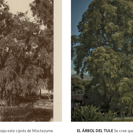
ó bajo este ciprés de Moctezuma
EL ÁRBOL DEL TULE
Se cree qu