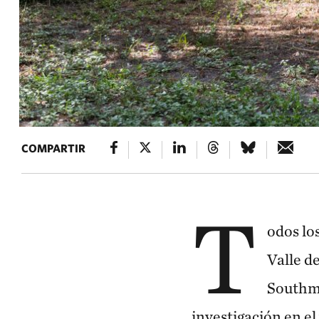
COMPARTIR
T
odos lo
Valle d
Southmo
investigación en e