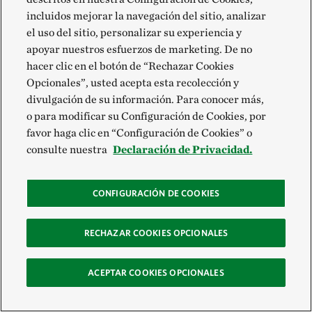
Gijs Breukink,
Coordinador de Silvicultura
incluidos mejorar la navegación del sitio, analizar
Responsable, WWF
el uso del sitio, personalizar su experiencia y
apoyar nuestros esfuerzos de marketing. De no
hacer clic en el botón de “Rechazar Cookies
Opcionales”, usted acepta esta recolección y
Ampliar la base de apoyo
divulgación de su información. Para conocer más,
o para modificar su Configuración de Cookies, por
Uno de los impulsores más entusiastas es la ONG
favor haga clic en “Configuración de Cookies” o
global WWF, y con ella, Gijs Breukink, su coordinador
consulte nuestra
Declaración de Privacidad.
de Silvicultura Responsable. Sin embargo, incluso
Breuking es cuidadoso con su manejo de
CONFIGURACIÓN DE COOKIES
expectativas.
RECHAZAR COOKIES OPCIONALES
“Seamos claros: la EIR-C por sí sola no salvará al
planeta. En aislamiento no puede lograr nada.
ACEPTAR COOKIES OPCIONALES
Coexiste con un abanico muy amplio de prácticas
silvícolas amigables con el clima. Lo que sí promete,