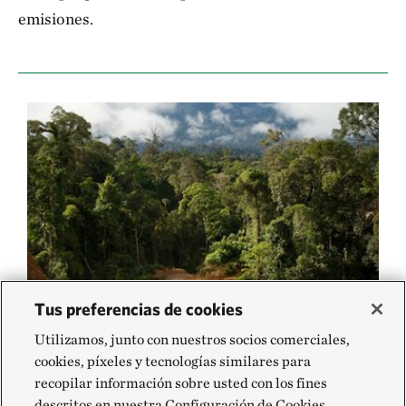
emisiones.
Tus preferencias de cookies
Utilizamos, junto con nuestros socios comerciales,
Si los bosques son manejados en forma
cookies, píxeles y tecnologías similares para
responsable como recursos económicos
recopilar información sobre usted con los fines
valiosos en sí mismos, seguirán siendo bosques.
descritos en nuestra Configuración de Cookies,