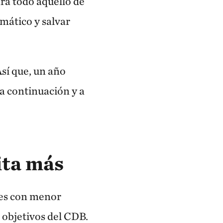
ra todo aquello de
mático y salvar
Así que, un año
 a continuación y a
ita más
ses con menor
 objetivos del CDB.