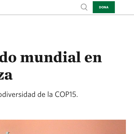
Show search
DONA
do mundial en
za
odiversidad de la COP15.