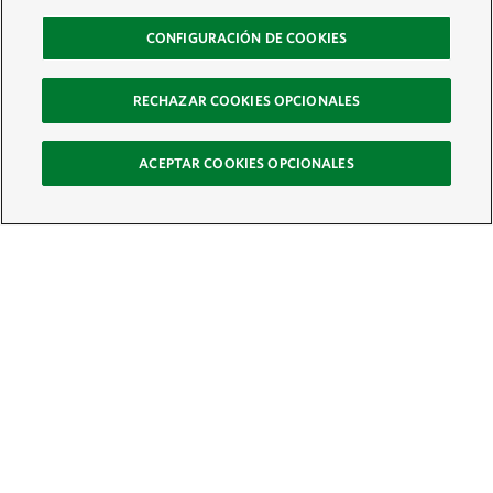
CONFIGURACIÓN DE COOKIES
RECHAZAR COOKIES OPCIONALES
ACEPTAR COOKIES OPCIONALES
Recibe nuestro boletín
Únete a nuestra red global de colaboradores y actúa por la naturaleza
Correo electrónico: