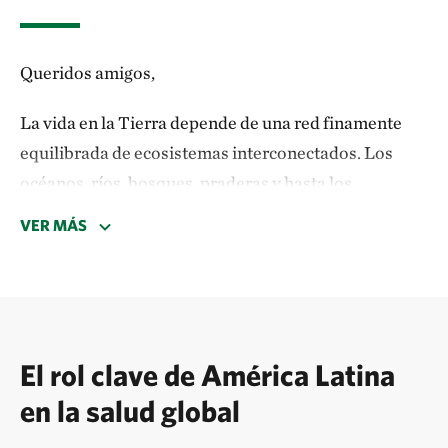
Queridos amigos,
La vida en la Tierra depende de una red finamente
equilibrada de ecosistemas interconectados. Los
océanos, ríos, bosques, praderas y hasta los
organismos más pequeños sustentan la
VER MÁS
biodiversidad y regulan los sistemas naturales
esenciales para la salud humana, la seguridad
alimentaria, el agua limpia y la estabilidad
económica. Cuando la naturaleza prospera, nosotros
también.
El rol clave de América Latina
en la salud global
Sin embargo, los modelos productivos tradicionales
han ignorado la interdependencia con la naturaleza,