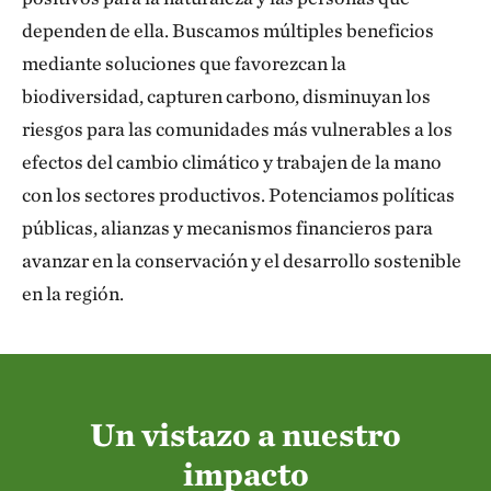
sumideros de carbono, reservorios de agua dulce y
dependen de ella. Buscamos múltiples beneficios
barreras naturales contra los extremos climáticos.
mediante soluciones que favorezcan la
Con estos ecosistemas únicos, ricos en capital
biodiversidad, capturen carbono, disminuyan los
natural, patrimonio cultural y una población
riesgos para las comunidades más vulnerables a los
dinámica y resiliente; América Latina tiene el
efectos del cambio climático y trabajen de la mano
potencial de impulsar un cambio transformador a
con los sectores productivos. Potenciamos políticas
nivel global.
públicas, alianzas y mecanismos financieros para
avanzar en la conservación y el desarrollo sostenible
Este informe destaca nuestras contribuciones más
en la región.
significativas hacia las metas de TNC para 2030.
Desde herramientas financieras pioneras como las
conversiones de deuda por naturaleza, hasta alianzas
audaces con empresas, gobiernos y comunidades que
sustentan cadenas de suministro libres de
Un vistazo a nuestro
deforestación; estamos combinando la conservación
impacto