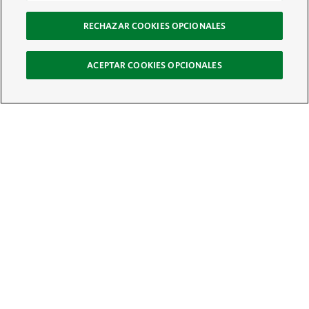
RECHAZAR COOKIES OPCIONALES
ACEPTAR COOKIES OPCIONALES
Recibe nuestro boletín
Únete a nuestra red global de colaboradores y actúa por la naturaleza
Correo electrónico:
ÚNETE