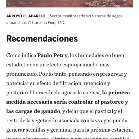
Sector monitoreado sin sistema de vegas
ARROYO EL APAREJO
altoandinas
©
Carolina Pino, TNC
Arroyo El Aparejo, Cajón del Maipo, Chile
Recomendaciones
Como indica
Paulo Petry
, los humedales en buen
estado tienen un efecto esponja mucho más
pronunciado. Por lo tanto, pensando en preservar y
potenciar su efecto de filtración, retención y
posterior liberación de agua a la cuenca,
la primera
medida necesaria sería controlar el pastoreo y
las cargas de ganado
, y dejar que el pastizal y el
resto de la vegetación asociada con las vegas pueda
generar semillas y germinar para la próxima estación,
ya que el pastoreo elimina la producción de semillas,