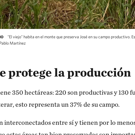
"El viejo" habita en el monte que preserva José en su campo productivo. E
HO
Pablo Martínez
va José en su campo productivo. Estima que este
e protege la producción
iene 350 hectáreas: 220 son productivas y 130 
erar, esto representa un 37% de su campo.
n interconectados entre sí y tienen por lo meno
ue estas áreas tan bien preservadas son importa