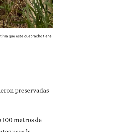
stima que este quebracho tiene
 quebracho tiene entre 500 y 600 años.
fueron preservadas
s 100 metros de
ntes para la