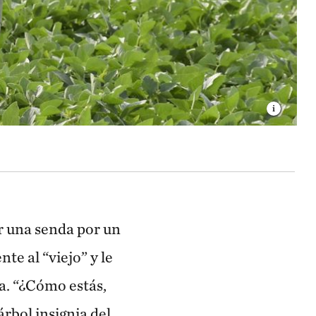
er una senda por un
te al “viejo” y le
a. “¿Cómo estás,
rbol insignia del