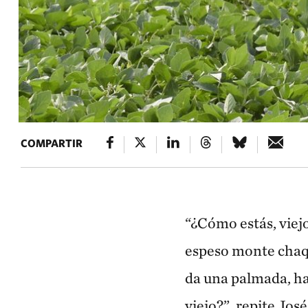
COMPARTIR
“¿Cómo estás, viejo
espeso monte chaque
da una palmada, ha
viejo?”, repite Jos