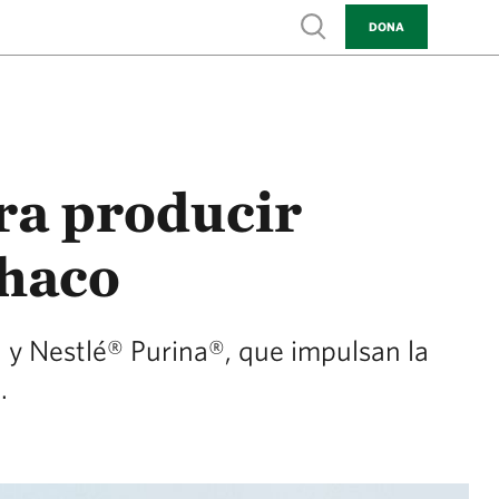
Show search
DONA
ra producir
Chaco
y Nestlé® Purina®, que impulsan la
.