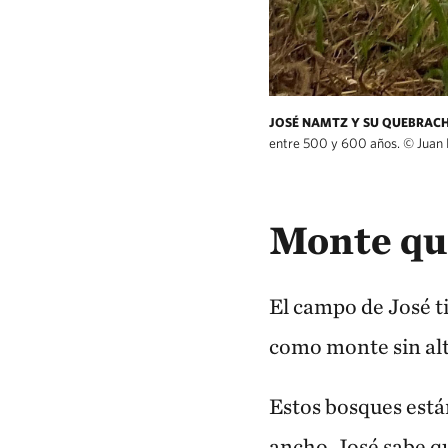
JOSÉ NAMTZ Y SU QUEBRAC
entre 500 y 600 años.
©
Juan 
"El viejo" habita en el monte que preser
Monte qu
El campo de José t
como monte sin alt
Estos bosques está
ancho. José sabe q