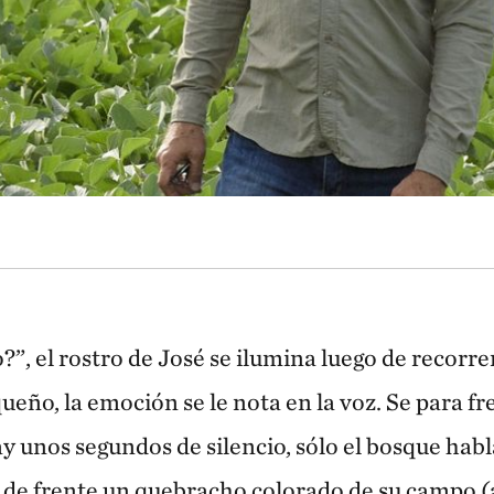
?”, el rostro de José se ilumina luego de recorr
ño, la emoción se le nota en la voz. Se para fren
y unos segundos de silencio, sólo el bosque habl
é de frente un quebracho colorado de su campo (á