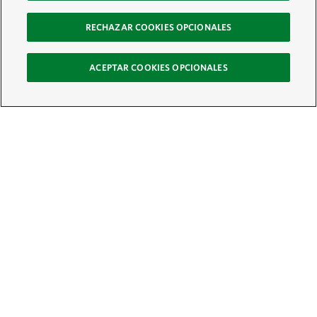
RECHAZAR COOKIES OPCIONALES
ACEPTAR COOKIES OPCIONALES
Recibe nuestro boletín
Únete a nuestra red global de colaboradores y actúa por la naturaleza
Correo electrónico:
ÚNETE