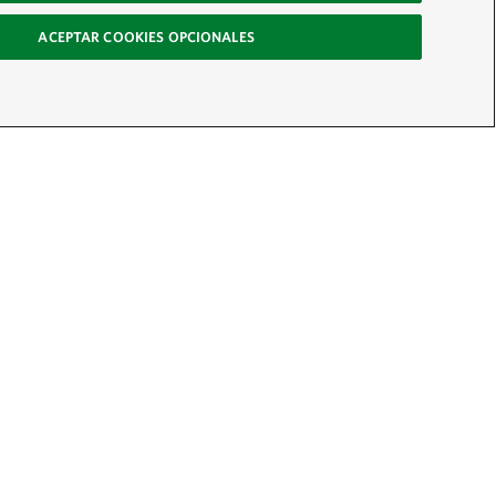
ACEPTAR COOKIES OPCIONALES
 boletín
radores y actúa por la naturaleza
ÚNETE