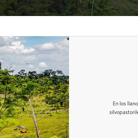
En los lla
silvopastoril