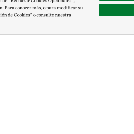
ón de “Rechazar Cookies Opcionales”,
n. Para conocer más, o para modificar su
ción de Cookies” o consulte nuestra
Recibe nuestro
Únete a nuestra red global de colabo
Correo electrónico: