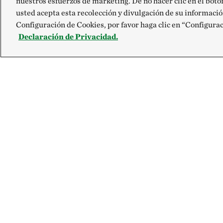
nuestros esfuerzos de marketing. De no hacer clic en el bot
usted acepta esta recolección y divulgación de su informació
Configuración de Cookies, por favor haga clic en “Configura
Declaración de Privacidad.
Explora
Contacto
Site Footer
Nuestra Misión
Contáctanos
Prensa
FAQ