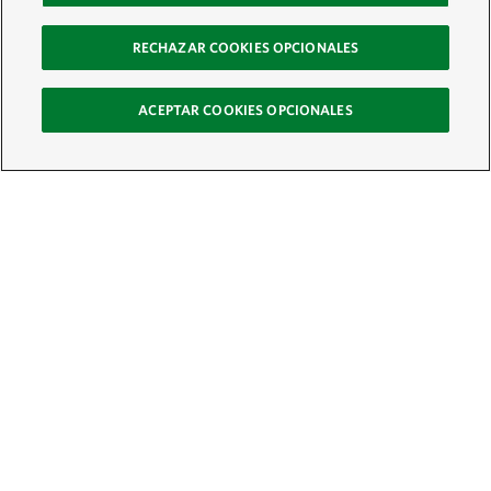
RECHAZAR COOKIES OPCIONALES
ACEPTAR COOKIES OPCIONALES
Recibe nuestro boletín
Únete a nuestra red global de colaboradores y actúa por la naturaleza
Correo electrónico:
ÚNETE