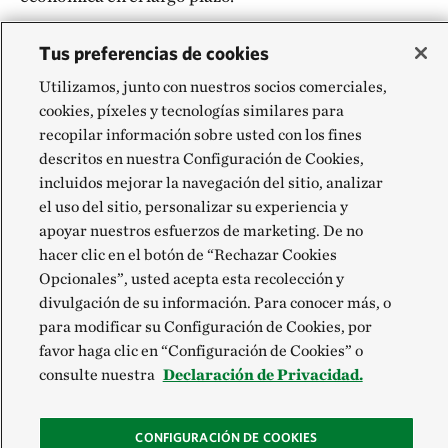
Entérese cómo en el «Capítulo 2: Financiamiento
Tus preferencias de cookies
para un futuro duradero» y el «Capítulo
Utilizamos, junto con nuestros socios comerciales,
4: Alivio y restructuración de la deuda»
cookies, píxeles y tecnologías similares para
recopilar información sobre usted con los fines
descritos en nuestra Configuración de Cookies,
incluidos mejorar la navegación del sitio, analizar
el uso del sitio, personalizar su experiencia y
apoyar nuestros esfuerzos de marketing. De no
hacer clic en el botón de “Rechazar Cookies
Opcionales”, usted acepta esta recolección y
divulgación de su información. Para conocer más, o
para modificar su Configuración de Cookies, por
favor haga clic en “Configuración de Cookies” o
consulte nuestra
Declaración de Privacidad.
CONFIGURACIÓN DE COOKIES