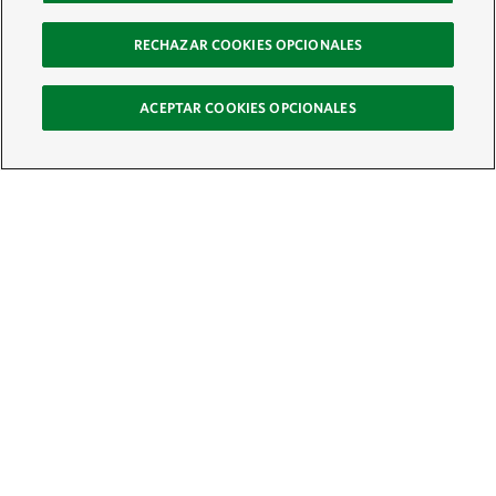
RECHAZAR COOKIES OPCIONALES
ACEPTAR COOKIES OPCIONALES
Recibe nuestro boletín
Únete a nuestra red global de colaboradores y actúa por la naturaleza
Correo electrónico:
ÚNETE