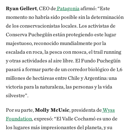
Montañista escala por uno de los muros de g
Ryan Gellert
, CEO de
Patagonia
afirmó: “Este
momento no habría sido posible sin la determinación
de los conservacionistas locales. Los activistas de
Conserva Puchegüín están protegiendo este lugar
majestuoso, reconocido mundialmente por la
escalada en roca, la pesca con mosca, el trail running
y otras actividades al aire libre. El Fundo Puchegüín
pasará a formar parte de un corredor biológico de 1,6
millones de hectáreas entre Chile y Argentina: una
victoria para la naturaleza, las personas y la vida
silvestre”.
Por su parte,
Molly McUsic
, presidenta de
Wyss
Foundation
, expresó: “El Valle Cochamó es uno de
los lugares más impresionantes del planeta, y su