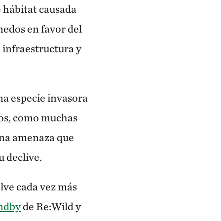
e hábitat causada
edos en favor del
 infraestructura y
na especie invasora
bios, como muchas
 una amenaza que
 declive.
elve cada vez más
ndby
de Re:Wild y