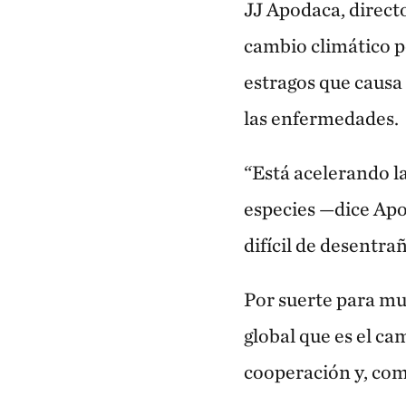
JJ Apodaca, direct
cambio climático po
estragos que causa
las enfermedades.
“Está acelerando la
especies —dice Ap
difícil de desentr
Por suerte para muc
global que es el ca
cooperación y, com