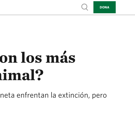
Show search
DONA
son los más
nimal?
aneta enfrentan la extinción, pero