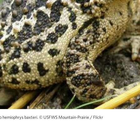
o hemiophrys baxteri.
©
USFWS Mountain-Prairie / Flickr