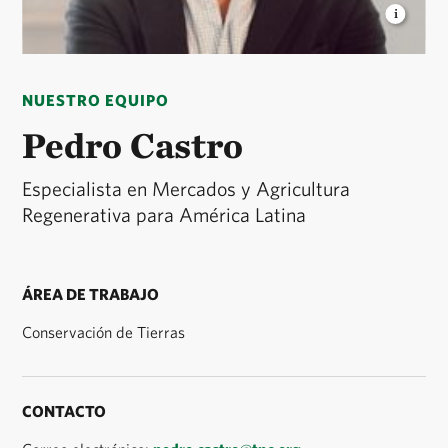
PEDRO CASTRO
Especialista en Mercados y
Agricultura Regenerativa para América Latina ©
NUESTRO EQUIPO
TNC
Pedro Castro
Especialista en Mercados y Agricultura
Regenerativa para América Latina
ÁREA DE TRABAJO
Conservación de Tierras
CONTACTO