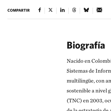
COMPARTIR
Biografía
Nacido en Colombia
Sistemas de Inform
multilingüe, con am
sostenible a nivel
(TNC) en 2003, ocu
de la estrategia d