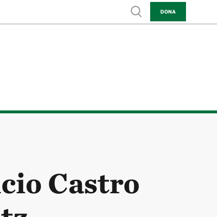
Show search
DONA
cio Castro
tz