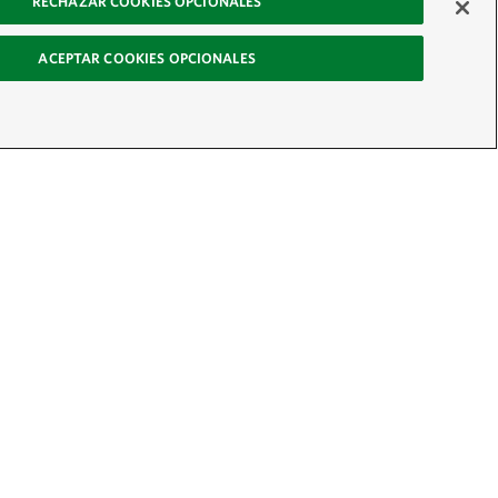
RECHAZAR COOKIES OPCIONALES
ACEPTAR COOKIES OPCIONALES
 boletín
radores y actúa por la naturaleza
ÚNETE