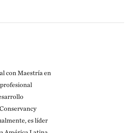
al con Maestría en
 profesional
esarrollo
e Conservancy
almente, es líder
ra América Latina.