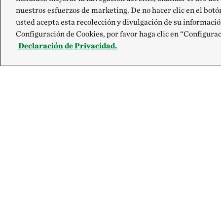
nuestros esfuerzos de marketing. De no hacer clic en el bot
usted acepta esta recolección y divulgación de su informació
Configuración de Cookies, por favor haga clic en “Configura
Declaración de Privacidad.
Explora
Contacto
Site Footer
Nuestra Misión
Contáctanos
Prensa
FAQ