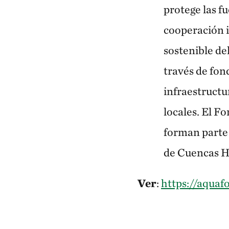
protege las f
cooperación 
sostenible de
través de fon
infraestructu
locales. El F
forman parte 
de Cuencas Hi
Ver
:
https://aquaf