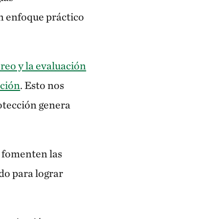
n enfoque práctico
eo y la evaluación
ación
. Esto nos
rotección genera
 fomenten las
do para lograr