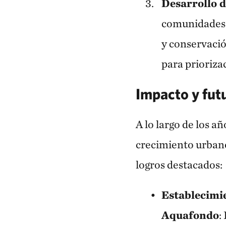
Desarrollo 
comunidades l
y conservaci
para prioriza
Impacto y fut
A lo largo de los a
crecimiento urbano
logros destacados:
Establecimi
Aquafondo
: