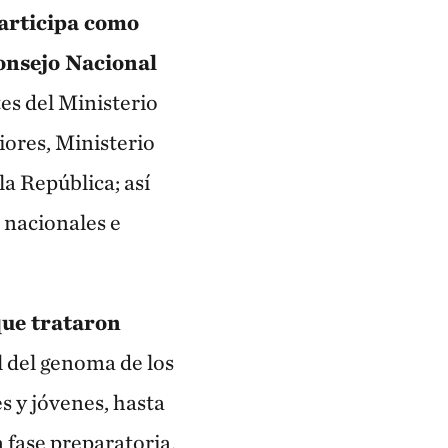
articipa como
Consejo Nacional
es del Ministerio
iores, Ministerio
a República; así
 nacionales e
que trataron
al del genoma de los
s y jóvenes, hasta
a fase preparatoria,