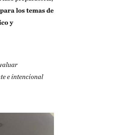
para los temas de
ico y
evaluar
te e intencional