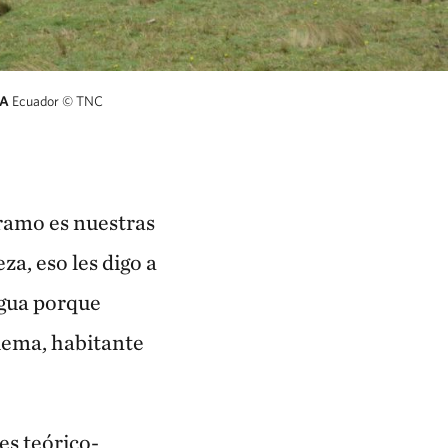
CA
Ecuador
© TNC
ramo es nuestras
za, eso les digo a
agua porque
lema, habitante
es teórico-