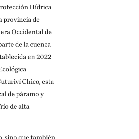
Protección Hídrica
la provincia de
llera Occidental de
parte de la cuenca
stablecida en 2022
Ecológica
uriví Chico, esta
zal de páramo y
río de alta
o, sino que también