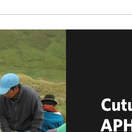
Cutu
APH