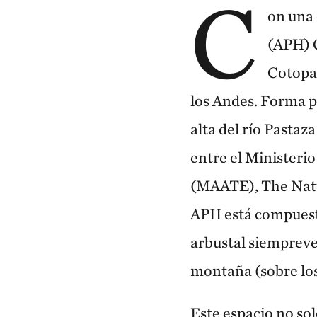
C
on una 
(APH) C
Cotopax
los Andes. Forma pa
alta del río Pasta
entre el Ministeri
(MAATE), The Natu
APH está compuesta
arbustal siemprever
montaña (sobre l
Este espacio no so