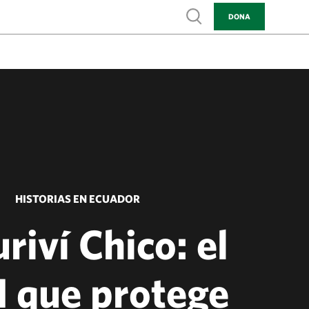
Show search
DONA
HISTORIAS EN ECUADOR
riví Chico: el
 que protege