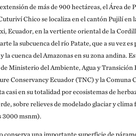
extensión de más de 900 hectáreas, el Área de 
uturiví Chico se localiza en el cantón Pujilí en 
i, Ecuador, en la vertiente oriental de la Cordi
rte la subcuenca del río Patate, que a su vez es 
za y la cuenca del Amazonas en su zona andina. E
o de Ministerio del Ambiente, Agua y Transición 
re Conservancy Ecuador (TNC) y la Comuna Cut
 casi en su totalidad por ecosistemas de herba
de, sobre relieves de modelado glaciar y clima f
os 3000 msnm).
lo conserva una importante superficie de páram