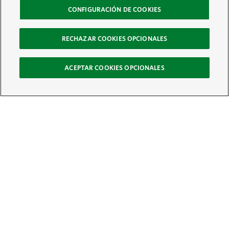
CONFIGURACIÓN DE COOKIES
RECHAZAR COOKIES OPCIONALES
ACEPTAR COOKIES OPCIONALES
Recibe nuestro boletín
Únete a nuestra red global de colaboradores y actúa por la naturaleza
Correo electrónico:
ÚNETE