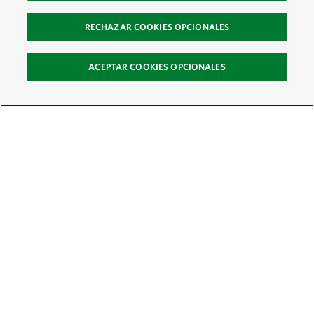
RECHAZAR COOKIES OPCIONALES
ACEPTAR COOKIES OPCIONALES
Recibe nuestro boletín
Únete a nuestra red global de colaboradores y actúa por la naturaleza
Correo electrónico:
ÚNETE