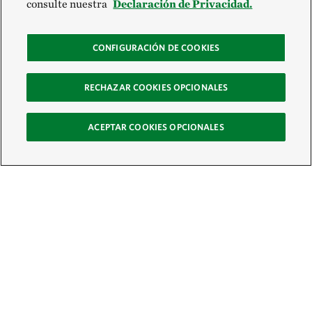
consulte nuestra
Declaración de Privacidad.
CONFIGURACIÓN DE COOKIES
RECHAZAR COOKIES OPCIONALES
ACEPTAR COOKIES OPCIONALES
Recibe nuestro boletín
Únete a nuestra red global de colaboradores y actúa por la naturaleza
Correo electrónico: