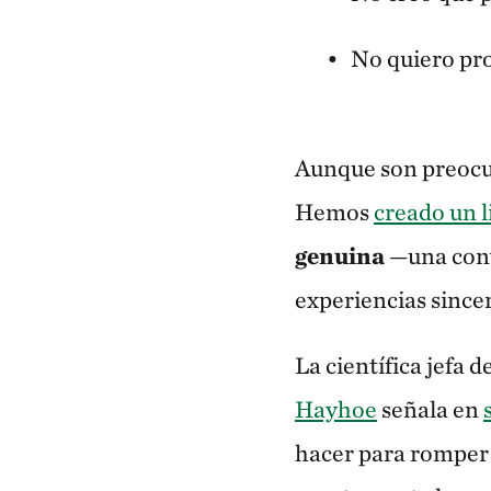
No quiero pr
Aunque son preocup
Hemos
creado un l
genuina
—una conve
experiencias since
La científica jefa 
Hayhoe
señala en
hacer para romper l