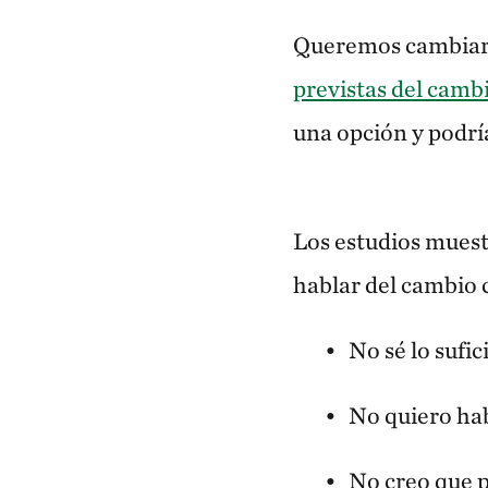
Queremos cambiar 
previstas del camb
una opción y podrí
Los estudios mues
hablar del cambio 
No sé lo sufic
No quiero ha
No creo que 