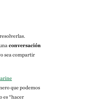
resolverlas.
 una
conversación
vo sea compartir
arine
rimero que podemos
o es “hacer