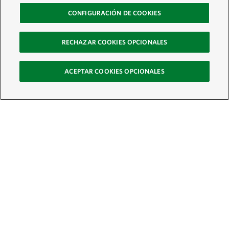
CONFIGURACIÓN DE COOKIES
RECHAZAR COOKIES OPCIONALES
ACEPTAR COOKIES OPCIONALES
Recibe nuestro boletín
Únete a nuestra red global de colaboradores y actúa por la naturaleza
Correo electrónico:
ÚNETE