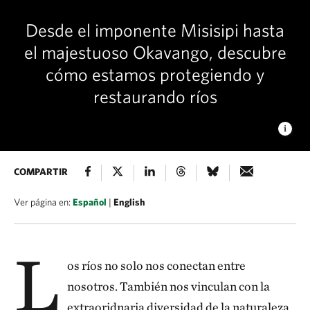
Desde el imponente Misisipi hasta
el majestuoso Okavango, descubre
cómo estamos protegiendo y
restaurando ríos
RÍO MISISIPI
COMPARTIR
Vista aérea del dique del río Misisipi cerca de
Mound City, Arkansas. © Rory Doyle
Ver página en:
Español
|
English
L
os ríos no solo nos conectan entre
nosotros. También nos vinculan con la
extraoridnaria diversidad de la naturaleza.