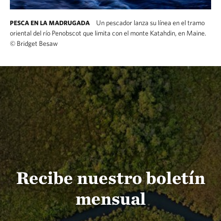
Un pescador lanza su línea en el tramo
PESCA EN LA MADRUGADA
oriental del río Penobscot que limita con el monte Katahdin, en Maine.
©
Bridget Besaw
Recibe nuestro boletín
mensual