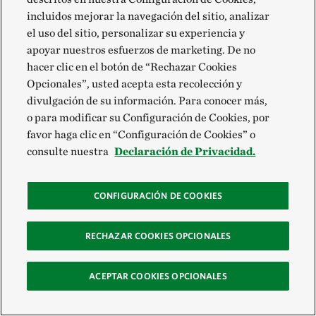
incluidos mejorar la navegación del sitio, analizar
el uso del sitio, personalizar su experiencia y
apoyar nuestros esfuerzos de marketing. De no
hacer clic en el botón de “Rechazar Cookies
Opcionales”, usted acepta esta recolección y
divulgación de su información. Para conocer más,
o para modificar su Configuración de Cookies, por
favor haga clic en “Configuración de Cookies” o
consulte nuestra
Declaración de Privacidad.
Adaptación basada en ecosistemas para
comunidades en las planicies inundables de la
cuenca del río Magdalena
CONFIGURACIÓN DE COOKIES
Implementar medidas para adaptarse a los efectos del
cambio climático contribuye a reducir la vulnerabilidad de
RECHAZAR COOKIES OPCIONALES
comunidades que dependen de uno de los ríos más
importantes de Colombia.
ACEPTAR COOKIES OPCIONALES